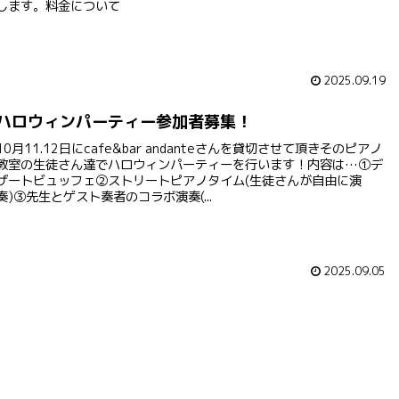
します。料金について
2025.09.19
ハロウィンパーティー参加者募集！
10月11.12日にcafe&bar andanteさんを貸切させて頂きそのピアノ
教室の生徒さん達でハロウィンパーティーを行います！内容は…①デ
ザートビュッフェ②ストリートピアノタイム(生徒さんが自由に演
奏)③先生とゲスト奏者のコラボ演奏(...
2025.09.05