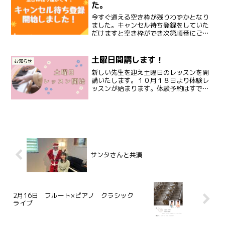
た。
今すぐ通える空き枠が残りわずかとなり
ました。キャンセル待ち登録をしていた
だけますと空き枠ができ次第順番にご連
絡をさせていただきます。ご入会を検討
されている方はお早めに登録をお願いい
たします！キャンセル待ち登録
土曜日開講します！
お知らせ
新しい先生を迎え土曜日のレッスンを開
講いたします。１０月１８日より体験レ
ッスンが始まります。体験予約はすでに
開始しております。まだピアノを持って
いなくても大丈夫です！お気軽にお申し
込みください(^^♪体験予約
サンタさんと共演
2月16日 フルート×ピアノ クラシック
ライブ