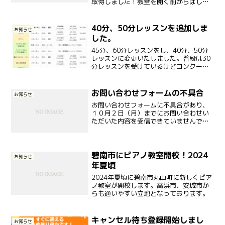
取得しました！教室を開く前からほしい
なと思っていたライセンスでやっと行動
に移せて取得できたことうれしく思いま
す。生徒さんには指導実技のための動画
40分、50分レッスンを追加しま
お知らせ
を撮影など協力していた...
した。
45分、60分レッスンをし、40分、50分
レッスンに変更いたしました。普段は30
分レッスンを受けているけどコンクール
前や、発表会前だけ40分にしたり、追加
レッスンで50分にしたりなど柔軟に対応
いたします。料金について
お問い合わせフォームの不具合
お知らせ
お問い合わせフォームに不具合があり、
１０月２日（月）までにお問い合わせい
ただいた内容を受信できていませんでし
た。大変恐れ入りますが、再度お問い合
わせいただきますようお願い申し上げま
す。
碧南市にピアノ教室開校！2024
お知らせ
年夏頃
2024年夏頃に碧南市丸山町に新しくピア
ノ教室が開校します。高浜市、安城市か
らも通いやすい立地となっております。
キャンセル待ち登録開始しまし
お知らせ